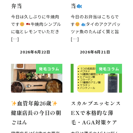
弁当
当
今日は久しぶりに牛焼肉
今日のお弁当はこちらで
です
牛焼肉シンプル
す
タイのアクアパッ
に塩とレモンでいただき
ツァ魚のたんぱく質と旨
[…]
[…]
2026年6月22日
2026年6月21日
発毛コラム
発毛コラム
血管年齢26歳
スカルプエッセンス
健康店長の今日の朝
EXで本格的な薄
ごはん
毛・AGA対策ケア