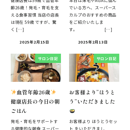
健康店長は59歳で血管年
本日は薄毛やAGAに悩ん
齢26歳！発毛・育毛を支
でいる方へ、スーパース
える食事習慣 当店の店長
カルプのおすすめの商品
は現在 59歳 ですが、驚
をご紹介いたしま
く […]
す。 […]
2025年2月15日
2025年2月13日
サロン日記
サロン日記
血管年齢26歳
お客様より”ほうと
健康店長の今日の朝
う”いただきました
ごはん
発毛・育毛をサポートす
お客様より ほうとうセッ
る健康的な朝食 スーパー
ト をいただきまし