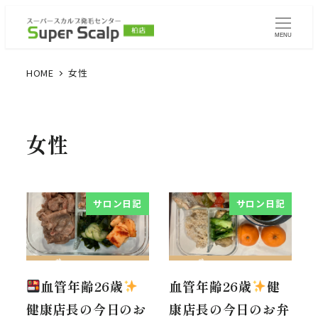
MENU
HOME
女性
女性
サロン日記
サロン日記
血管年齢26歳
血管年齢26歳
健
健康店長の今日のお
康店長の今日のお弁