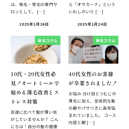
は、発毛・育毛の専門サ
ら「オサカーナ」という
ロンとして、 […]
いわしのいり […]
2025年1月26日
2025年1月24日
発毛コラム
発毛コラム
10代・20代女性必
40代女性のお客様
見！オートミールで
が卒業されました！
始める薄毛改善とス
お悩み 分け目とつむじの
トレス対策
薄毛に加え、全体的な髪
の癖やパサつきに長年悩
友達に比べて髪が薄い気
まれていました。 コース
がしていませんか？ こん
内容と期 […]
にちは！自分の髪の健康