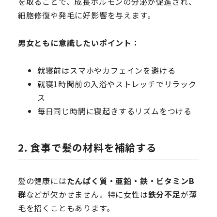
を取ることで、成長ホルモンの分泌が促進され、
細胞修復や発毛に好影響を与えます。
男女ともに意識したいポイント：
就寝前はスマホやカフェインを避ける
就寝1時間前の入浴やストレッチでリラック
ス
毎日同じ時間に寝起きするリズムをつける
2. 食事で髪の材料を補給する
髪の健康には
たんぱく質・亜鉛・鉄・ビタミンB
群
などが欠かせません。特に女性は
鉄分不足
が薄
毛を招くこともあります。