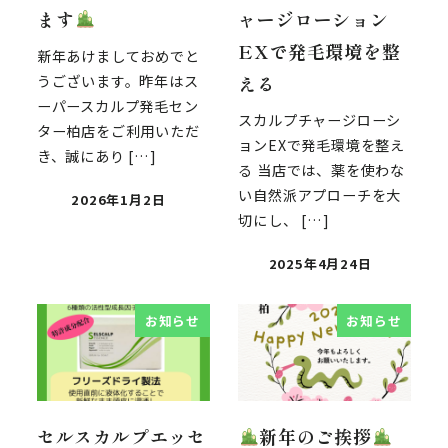
ます
ャージローション
EXで発毛環境を整
新年あけましておめでと
える
うございます。昨年はス
ーパースカルプ発毛セン
スカルプチャージローシ
ター柏店をご利用いただ
ョンEXで発毛環境を整え
き、誠にあり […]
る 当店では、薬を使わな
い自然派アプローチを大
2026年1月2日
切にし、 […]
2025年4月24日
お知らせ
お知らせ
セルスカルプエッセ
新年のご挨拶