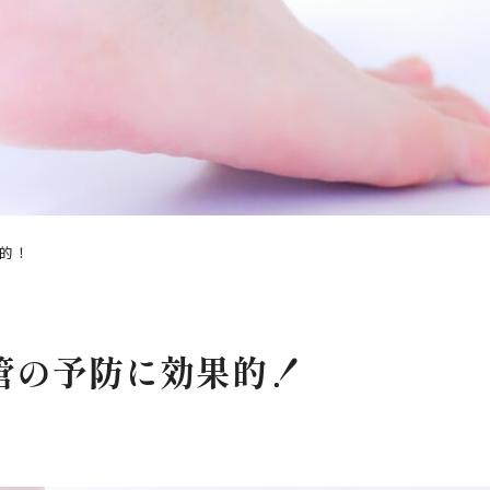
的！
管の予防に効果的！