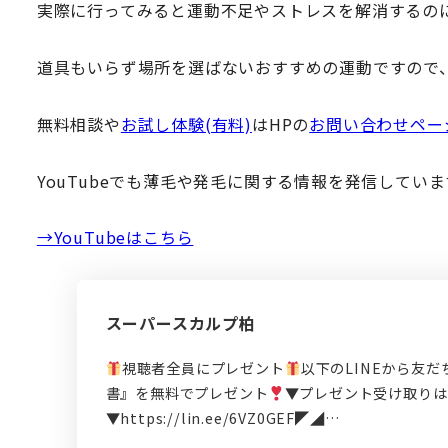
実際に行ってみると運動不足やストレスを解消するの
道具もいらず場所を選ばないおすすめの運動ですので
無料相談や
お試し体験(有料)
はHPの
お問い合わせペー
YouTubeでも薄毛や発毛に関する情報を発信してい
→YouTubeはこちら
スーパースカルプ柏
視聴者全員にプレゼント
以下のLINEから友
書』を無料でプレゼント
▼プレゼント受け取りは
▼https://lin.ee/6VZ0GEF◤◢…