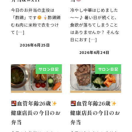
今日のお弁当の主役は
冷やし中華はじめました
「酢鶏」です
酢鶏鶏
～～♪ 暑い日が続くと、
むね肉に米粉で衣をつけ
食欲が落ちてしまうこと
て […]
はありませんか？ そんな
日におす […]
2026年6月25日
2026年6月24日
サロン日記
サロン日記
血管年齢26歳
血管年齢26歳
健康店長の今日のお
健康店長の今日のお
弁当
弁当