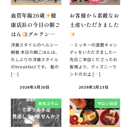
血管年齢26歳
健
お客様から素敵なお
康店長の今日の朝ご
土産いただきました
はん
グルテン…
洋食スタイルのヘルシー
―ミッキーの達磨キャン
朝食 本日の朝ごはんは、
ディをいただきましたー
久しぶりの洋食スタイル
先日ご来店くださったお
のbreakfastです。 髪の
客様より、ディズニーラ
[…]
ンドのお土 […]
2026年3月20日
2026年2月23日
発毛コラム
サロン日記