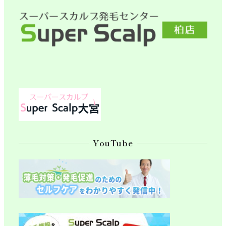
ペ
ー
ジ
送
り
YouTube