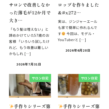
サロンで改善しなか
ロップを作りました
った薄毛が12か月で
&#x272…
大き…
実は、ジンジャーエール
も家で簡単に作れるんで
「もう髪は増えない」と
す
今回は、モデル・
諦めかけていた57歳のお
YouTuberと […]
客様 「いろいろ試したけ
れど、もう改善は難しい
2026年6月28日
かもしれ […]
2026年7月31日
サロン日記
サロン日記
手作りシリーズ第
手作りシリーズ第