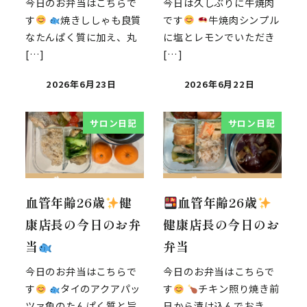
今日のお弁当はこちらで
今日は久しぶりに牛焼肉
す
焼きししゃも良質
です
牛焼肉シンプル
なたんぱく質に加え、丸
に塩とレモンでいただき
[…]
[…]
2026年6月23日
2026年6月22日
サロン日記
サロン日記
血管年齢26歳
健
血管年齢26歳
康店長の今日のお弁
健康店長の今日のお
当
弁当
今日のお弁当はこちらで
今日のお弁当はこちらで
す
タイのアクアパッ
す
チキン照り焼き前
ツァ魚のたんぱく質と旨
日から漬け込んでおき、