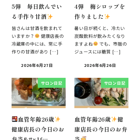
5弾 毎日飲んでい
4弾 梅シロップを
る手作り甘酒
作りました
皆さんは甘酒を飲まれて
暑い日が続くと、冷たい
いますか？
健康店長の
炭酸飲料が飲みたくなり
冷蔵庫の中には、常に手
ますよね
でも、市販の
作りの甘酒があり […]
ジュースには糖質 […]
2026年6月27日
2026年6月26日
サロン日記
サロン日記
血管年齢26歳
血管年齢26歳
健
健康店長の今日のお
康店長の今日のお弁
弁当&#x1f…
当