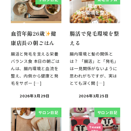
血管年齢26歳
健
腸活で発毛環境を整
康店長の朝ごはん
える
腸活と発毛を支える栄養
腸内環境と髪の関係と
バランス食 本日の朝ごは
は？ 「腸活」と「発毛」
んは、腸内環境と血流を
は一見関係がないように
整え、内側から健康と発
思われがちですが、実は
毛をサポー […]
とても深く関 […]
2026年3月29日
2026年3月25日
サロン日記
サロン日記